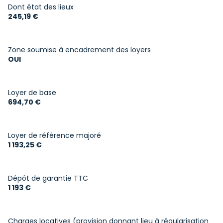
Chauffage individuel : convecteur (electrique)
Dont état des lieux
245,19 €
2 côté(s) mitoyen(s)
Zone soumise à encadrement des loyers
2 niveau(x)
OUI
terrasse
Loyer de base
694,70 €
arboré
visiophone
Loyer de référence majoré
1 193,25 €
interphone
Dépôt de garantie TTC
1 193 €
Charges locatives (provision donnant lieu à régularisation