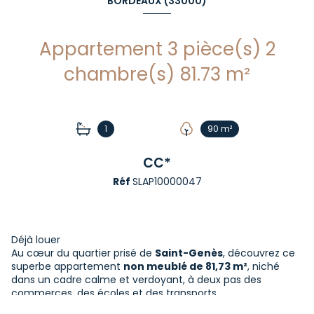
BORDEAUX (33000)
Appartement 3 pièce(s) 2
chambre(s) 81.73 m²
1
90 m²
CC*
Réf
SLAP10000047
Déjà louer
Au cœur du quartier prisé de
Saint-Genès
, découvrez ce
superbe appartement
non meublé de 81,73 m²
, niché
dans un cadre calme et verdoyant, à deux pas des
commerces, des écoles et des transports.
Ce bien rare se compose de :