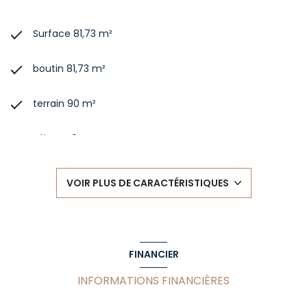
Surface 81,73 m²
boutin 81,73 m²
terrain 90 m²
séjour 40 m²
2 chambre(s)
VOIR PLUS DE CARACTÉRISTIQUES
1 salle(s) de bain
construit en 1945
FINANCIER
cuisine américaine (semi-équipée)
INFORMATIONS FINANCIÈRES