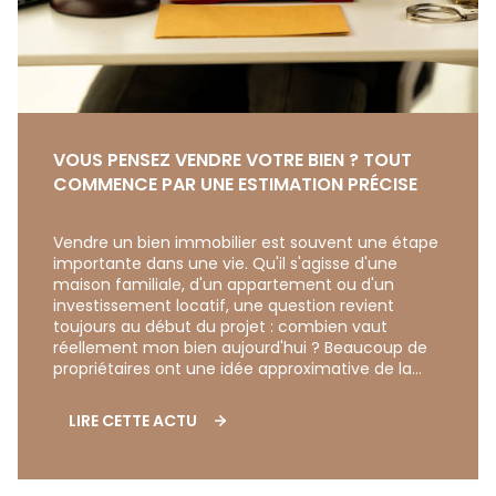
VOUS PENSEZ VENDRE VOTRE BIEN ? TOUT
COMMENCE PAR UNE ESTIMATION PRÉCISE
Vendre un bien immobilier est souvent une étape
importante dans une vie. Qu'il s'agisse d'une
maison familiale, d'un appartement ou d'un
investissement locatif, une question revient
toujours au début du projet : combien vaut
réellement mon bien aujourd'hui ? Beaucoup de
propriétaires ont une idée approximative de la
valeur de leur logement. Certains se basent sur
les prix affichés sur internet, d'autres sur une
LIRE CETTE ACTU
vente réalisée dans le voisinage ou sur les
souvenirs du marché d'il y a quelques années.
Pourtant, la réalité est souvent plus complexe.