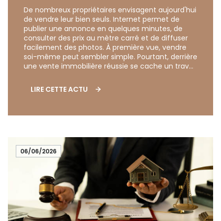
De nombreux propriétaires envisagent aujourd'hui
de vendre leur bien seuls. Internet permet de
publier une annonce en quelques minutes, de
consulter des prix au mètre carré et de diffuser
facilement des photos. À première vue, vendre
soi-même peut sembler simple. Pourtant, derrière
une vente immobilière réussie se cache un travail
beaucoup plus important qu'il n'y paraît.
L'immobilier ne consiste pas uniquement à
LIRE CETTE ACTU
mettre une annonce en ligne et attendre qu'un
acheteur se manifeste. C'est un métier qui
demande des compétences multiples, une
connaissance précise du marché et une maîtrise
des différentes étapes d'une transaction.
06/06/2026