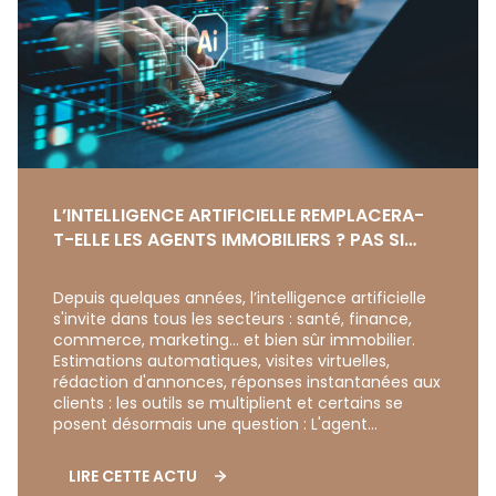
L’INTELLIGENCE ARTIFICIELLE REMPLACERA-
T-ELLE LES AGENTS IMMOBILIERS ? PAS SI
VITE…
Depuis quelques années, l’intelligence artificielle
s'invite dans tous les secteurs : santé, finance,
commerce, marketing… et bien sûr immobilier.
Estimations automatiques, visites virtuelles,
rédaction d'annonces, réponses instantanées aux
clients : les outils se multiplient et certains se
posent désormais une question : L'agent
immobilier est-il voué à disparaître ? La réponse
est probablement plus nuancée qu'un simple oui
LIRE CETTE ACTU
ou non. Car si l'intelligence artificielle transforme