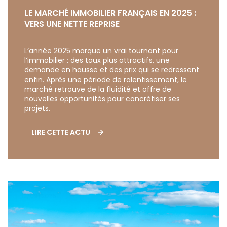
LE MARCHÉ IMMOBILIER FRANÇAIS EN 2025 :
VERS UNE NETTE REPRISE
L’année 2025 marque un vrai tournant pour
l’immobilier : des taux plus attractifs, une
demande en hausse et des prix qui se redressent
enfin. Après une période de ralentissement, le
marché retrouve de la fluidité et offre de
nouvelles opportunités pour concrétiser ses
projets.
LIRE CETTE ACTU
12/09/2025