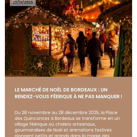
23/11/2025
LE MARCHÉ DE NOËL DE BORDEAUX : UN
RENDEZ-VOUS FÉERIQUE À NE PAS MANQUER !
Du 28 novembre au 28 décembre 2025, la Place
des Quinconces à Bordeaux se transforme en un
village féérique où chalets artisanaux,
gourmandises de Noël et animations festives
plongent petits et grands dans la magie des