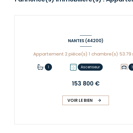
NANTES (44200)
Appa
1
Ascenseur
1
153 800 €
VOIR LE BIEN