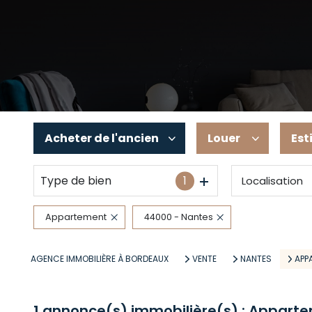
Acheter
de l'ancien
Louer
Est
Type de bien
1
Localisation
De l'ancien
à l'année
Appartement
44000 - Nantes
AGENCE IMMOBILIÈRE À BORDEAUX
VENTE
NANTES
APP
1
annonce(s) immobilière(s) : Apparte