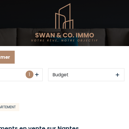
imer
1
Budget
ARTEMENT
ments en vente sur Nantes