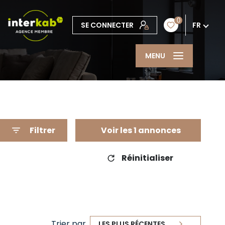
0
SE CONNECTER
FR
MENU
Filtrer
Voir les
1
annonces
Réinitialiser
Trier par
LES PLUS RÉCENTES