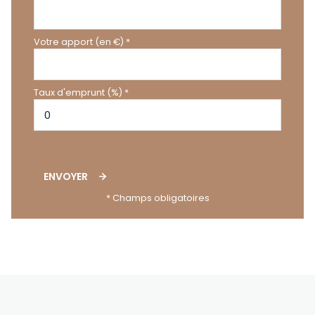
Votre apport (en €) *
Taux d'emprunt (%) *
ENVOYER
* Champs obligatoires