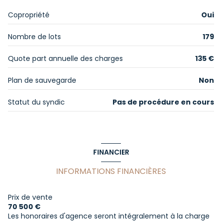
1 niveau(x)
Copropriété
Oui
1er étage
Nombre de lots
179
2 étage(s)
Quote part annuelle des charges
135 €
ascenseur
Plan de sauvegarde
Non
Statut du syndic
Pas de procédure en cours
accès handicapé
FINANCIER
INFORMATIONS FINANCIÈRES
Prix de vente
70 500 €
Les honoraires d'agence seront intégralement à la charge