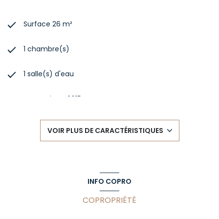
Surface 26 m²
1 chambre(s)
1 salle(s) d'eau
construit en 2015
kitchenette (semi-équipée)
VOIR PLUS DE CARACTÉRISTIQUES
Chauffage collectif : autre (autre)
exposition Sud-Ouest
INFO COPRO
2 côté(s) mitoyen(s)
COPROPRIÉTÉ