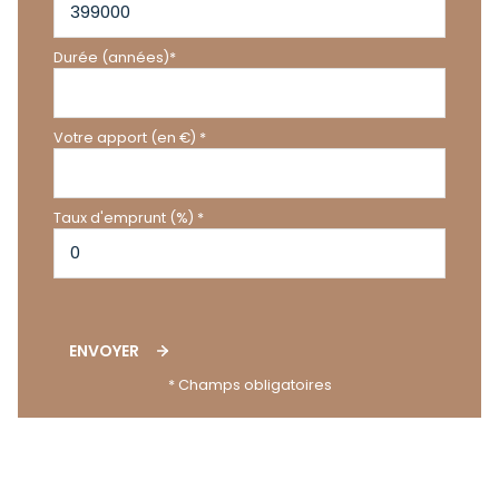
Durée (années)*
Votre apport (en €) *
Taux d'emprunt (%) *
ENVOYER
* Champs obligatoires