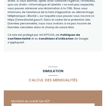
droits. Si vous estimez, après avoir contacté l'Agence / le Réseau,
que vos droits « Informatique et Libertés » ne sont pas respectés,
vous pouvez adresser une réclamation à la CNIL. Nous vous
informons de l’existence de la liste d'opposition au démarchage
téléphonique « Bloctel », sur laquelle vous pouvez vous inscrire ici :
https://www.bloctel.gouv.fr
. Dans le cadre de la protection des
Données personnelles, nous vous invitons à ne pas inscrire de
Données sensibles dans le champ de saisie libre.
Ce site est protégé par reCAPTCHA, les
Politiques de
Confidentialité
et es
Conditions d'utilisation
de Google
s'appliquent.
SIMULATION
CALCUL DES MENSUALITÉS
Montant du crédit (en €)*