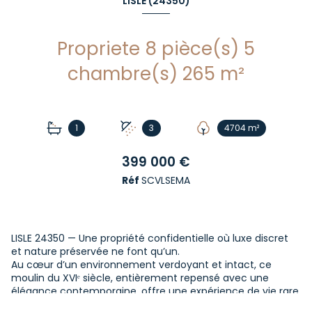
LISLE (24350)
Propriete 8 pièce(s) 5
chambre(s) 265 m²
1
3
4704 m²
399 000 €
Réf
SCVLSEMA
LISLE 24350 — Une propriété confidentielle où luxe discret
et nature préservée ne font qu’un.
Au cœur d’un environnement verdoyant et intact, ce
moulin du XVIᵉ siècle, entièrement repensé avec une
élégance contemporaine, offre une expérience de vie rare
: une immersion totale dans la beauté, la sérénité et l’art