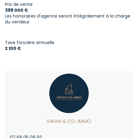
15 parking(s)
Prix de vente
399 000 €
Les honoraires d'agence seront intégralement à la charge
1 niveau(x)
du vendeur
1 étage(s)
Taxe foncière annuelle
2 100 €
terrasse
interphone
SWAN & CO. IMMO
07 69 05 09 93